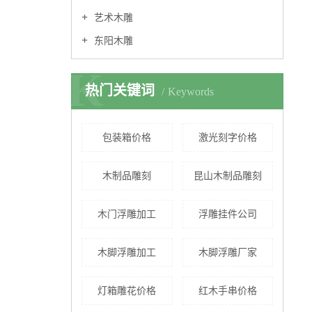
艺术木雕
东阳木雕
K
热门关键词
Keywords
包装箱价格
激光刻字价格
木制品雕刻
昆山木制品雕刻
木门浮雕加工
浮雕挂件公司
木脚浮雕加工
木脚浮雕厂家
灯箱雕花价格
红木手串价格